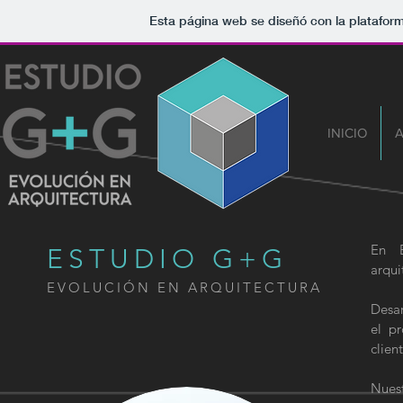
Esta página web se diseñó con la platafor
INICIO
En E
ESTUDIO G+G
arqui
EVOLUCIÓN EN ARQUITECTURA
Desa
el pr
clien
Nuest