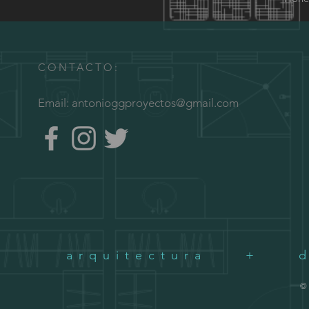
CONTACTO:
Email:
antonioggproyectos@gmail.com
arquitectura + d
© 